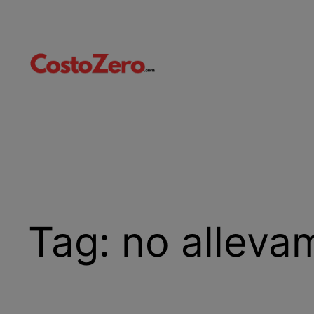
Vai
al
contenuto
Tag:
no alleva