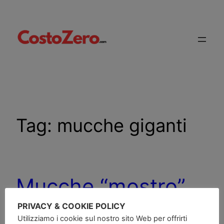
Vai
al
contenuto
Tag:
mucche giganti
Mucche “mostro”
PRIVACY & COOKIE POLICY
Utilizziamo i cookie sul nostro sito Web per offrirti
[youtube]https://www.youtube.com/watch?