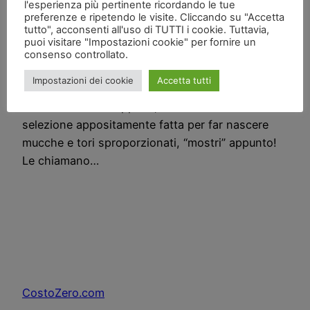
l'esperienza più pertinente ricordando le tue
v=Nmkj5gq1cQU[/youtube] Mucche “mostro”
preferenze e ripetendo le visite. Cliccando su "Accetta
tutto", acconsenti all'uso di TUTTI i cookie. Tuttavia,
Proprio non ci possiamo fermare con le testine…
puoi visitare "Impostazioni cookie" per fornire un
nel video potete vedere un pezzo estratto da
consenso controllato.
National Geographic dove fanno vedere queste
Impostazioni dei cookie
Accetta tutti
mucche giganti e piene di muscoli e massa quasi
che sembrano scoppiare, si tratta di una
selezione appositamente fatta per far nascere
mucche e tori sproporzionati, “mostri” appunto!
Le chiamano…
CostoZero.com