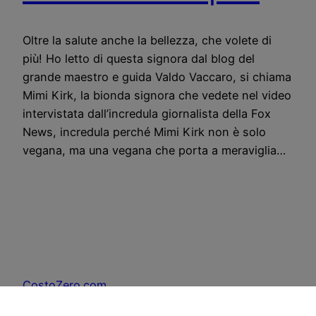
Oltre la salute anche la bellezza, che volete di
più! Ho letto di questa signora dal blog del
grande maestro e guida Valdo Vaccaro, si chiama
Mimi Kirk, la bionda signora che vedete nel video
intervistata dall’incredula giornalista della Fox
News, incredula perché Mimi Kirk non è solo
vegana, ma una vegana che porta a meraviglia…
CostoZero.com