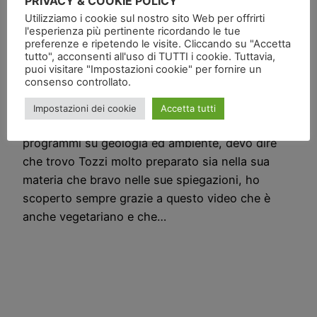
PRIVACY & COOKIE POLICY
saggezza!
Utilizziamo i cookie sul nostro sito Web per offrirti
l'esperienza più pertinente ricordando le tue
preferenze e ripetendo le visite. Cliccando su "Accetta
tutto", acconsenti all'uso di TUTTI i cookie. Tuttavia,
[youtube]http://www.youtube.com/watch?
puoi visitare "Impostazioni cookie" per fornire un
consenso controllato.
v=CJEUsruhb5A[/youtube] Ieri sera nel solito
rantolare in Rete, ho trovato questo video di
Impostazioni dei cookie
Accetta tutti
Mario Tozzi, che tutti conosciamo grazie ai suoi
programmi su geologia ed ambiente, devo dire
che trovo Tozzi molto preparato sia nella sua
materia che bravo nelle sue spiegazioni, ho
scoperto sempre grazie a questo video che è
anche vegetariano e che…