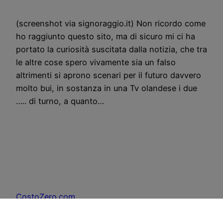
(screenshot via signoraggio.it) Non ricordo come
ho raggiunto questo sito, ma di sicuro mi ci ha
portato la curiosità suscitata dalla notizia, che tra
le altre cose spero vivamente sia un falso
altrimenti si aprono scenari per il futuro davvero
molto bui, in sostanza in una Tv olandese i due
….. di turno, a quanto…
CostoZero.com