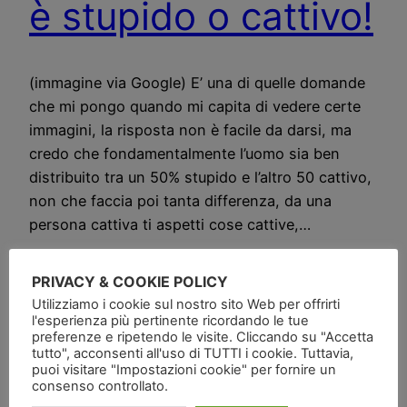
è stupido o cattivo!
(immagine via Google) E’ una di quelle domande
che mi pongo quando mi capita di vedere certe
immagini, la risposta non è facile da darsi, ma
credo che fondamentalmente l’uomo sia ben
distribuito tra un 50% stupido e l’altro 50 cattivo,
non che faccia poi tanta differenza, da una
persona cattiva ti aspetti cose cattive,…
PRIVACY & COOKIE POLICY
Utilizziamo i cookie sul nostro sito Web per offrirti
l'esperienza più pertinente ricordando le tue
preferenze e ripetendo le visite. Cliccando su "Accetta
tutto", acconsenti all'uso di TUTTI i cookie. Tuttavia,
puoi visitare "Impostazioni cookie" per fornire un
consenso controllato.