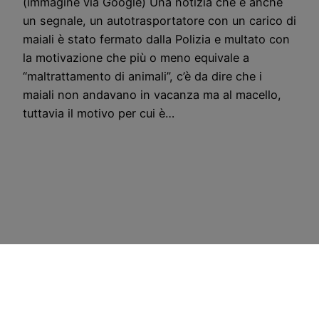
(immagine via Google) Una notizia che è anche
un segnale, un autotrasportatore con un carico di
maiali è stato fermato dalla Polizia e multato con
la motivazione che più o meno equivale a
“maltrattamento di animali”, c’è da dire che i
maiali non andavano in vacanza ma al macello,
tuttavia il motivo per cui è…
CostoZero.com
Copyright © 1998 –
Disclaimer
–
Sitemap