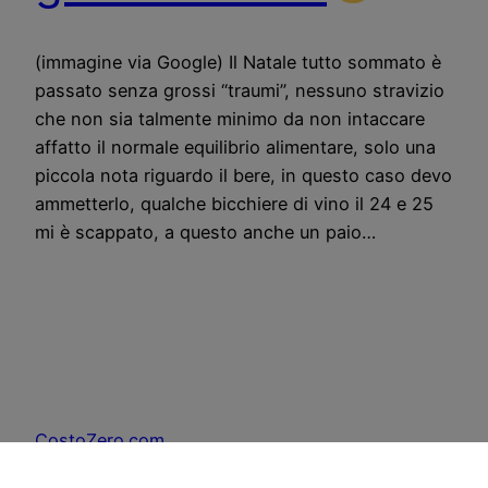
(immagine via Google) Il Natale tutto sommato è
passato senza grossi “traumi”, nessuno stravizio
che non sia talmente minimo da non intaccare
affatto il normale equilibrio alimentare, solo una
piccola nota riguardo il bere, in questo caso devo
ammetterlo, qualche bicchiere di vino il 24 e 25
mi è scappato, a questo anche un paio…
CostoZero.com