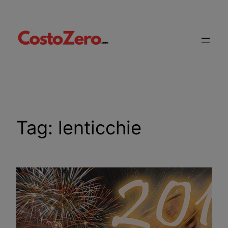
Vai
al
contenuto
Tag:
lenticchie