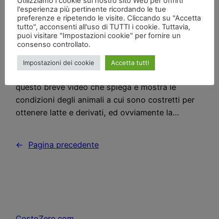
Utilizziamo i cookie sul nostro sito Web per offrirti
l'esperienza più pertinente ricordando le tue
preferenze e ripetendo le visite. Cliccando su "Accetta
[youtube]http://www.youtube.com/watch?
tutto", acconsenti all'uso di TUTTI i cookie. Tuttavia,
puoi visitare "Impostazioni cookie" per fornire un
v=xgDe3xrmFr0[/youtube] Questo post è un
consenso controllato.
reflusso gastrico di quello di ieri, dato che il post
di ieri era abbastanza delirante ho fatto qualche
Impostazioni dei cookie
Accetta tutti
ricerca in giro nella prateria del web, ho trovato
questo breve video che spiega e mostra le
condizioni degli animali a cui sono costretti per
ottenere latte e derivati, ed ovviamente la…
←
Pagina precedente
CostoZero.com