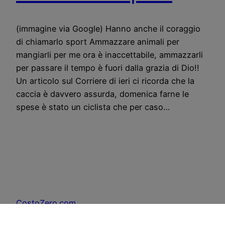
(immagine via Google) Hanno anche il coraggio
di chiamarlo sport Ammazzare animali per
mangiarli per me ora è inaccettabile, ammazzarli
per passare il tempo è fuori dalla grazia di Dio!!
Un articolo sul Corriere di ieri ci ricorda che la
caccia è davvero assurda, domenica farne le
spese è stato un ciclista che per caso…
CostoZero.com