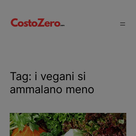
Vai
al
contenuto
Tag:
i vegani si
ammalano meno