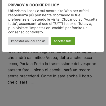
spaghetti birra
PRIVACY & COOKIE POLICY
Utilizziamo i cookie sul nostro sito Web per offrirti
ghiacciata e rutto
l'esperienza più pertinente ricordando le tue
preferenze e ripetendo le visite. Cliccando su "Accetta
tutto", acconsenti all'uso di TUTTI i cookie. Tuttavia,
libero
puoi visitare "Impostazioni cookie" per fornire un
consenso controllato.
Impostazioni dei cookie
Accetta tutti
(immagine via Google) Questa sera in TV ci sarà
l’evento che sarà segnato nei libri di storia, Grillo
che andrà dal mitico Vespa, detto anche lecca
lecca, Porta a Porta la trasmissione del vespone
stasera farà il pieno di ascolti, sarà un record
senza precedenti. Come lo sarà anche il botto
che ci sarà il…