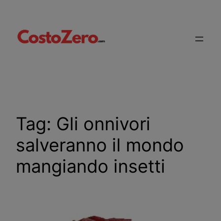
Vai
al
contenuto
Tag:
Gli onnivori
salveranno il mondo
mangiando insetti