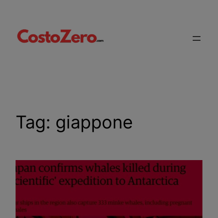
Vai
al
contenuto
Tag:
giappone