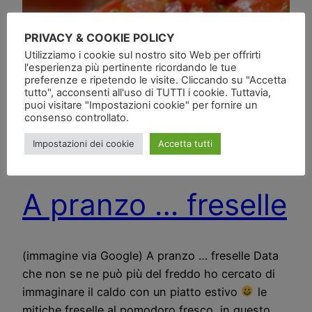
PRIVACY & COOKIE POLICY
Utilizziamo i cookie sul nostro sito Web per offrirti
l'esperienza più pertinente ricordando le tue
preferenze e ripetendo le visite. Cliccando su "Accetta
tutto", acconsenti all'uso di TUTTI i cookie. Tuttavia,
puoi visitare "Impostazioni cookie" per fornire un
consenso controllato.
Impostazioni dei cookie
Accetta tutti
A pranzo … freselle
(immagine via Google) A pranzo … freselle Data
che non se ne può più del freddo ho cercato di
immaginare il caldo con un piatto estivo
le
mitiche freselle al pomodoro fresco, in questo