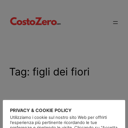
Vai
al
contenuto
Tag:
figli dei fiori
Do it again
PRIVACY & COOKIE POLICY
Utilizziamo i cookie sul nostro sito Web per offrirti
l'esperienza più pertinente ricordando le tue
[youtube]https://www.youtube.com/watch?
preferenze e ripetendo le visite. Cliccando su "Accetta