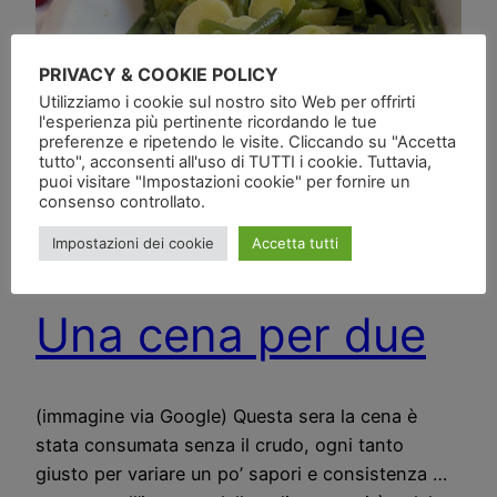
PRIVACY & COOKIE POLICY
Utilizziamo i cookie sul nostro sito Web per offrirti
l'esperienza più pertinente ricordando le tue
preferenze e ripetendo le visite. Cliccando su "Accetta
tutto", acconsenti all'uso di TUTTI i cookie. Tuttavia,
puoi visitare "Impostazioni cookie" per fornire un
consenso controllato.
Impostazioni dei cookie
Accetta tutti
Una cena per due
(immagine via Google) Questa sera la cena è
stata consumata senza il crudo, ogni tanto
giusto per variare un po’ sapori e consistenza …