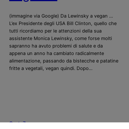
(immagine via Google) Da Lewinsky a vegan …
L’ex Presidente degli USA Bill Clinton, quello che
tutti ricordiamo per le attenzioni della sua
assistente Monica Lewinsky, come forse molti
sapranno ha avuto problemi di salute e da
appena un anno ha cambiato radicalmente
alimentazione, passando da bistecche e patatine
fritte a vegetali, vegan quindi. Dopo…
CostoZero.com