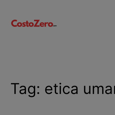
Vai
al
contenuto
Tag:
etica uma