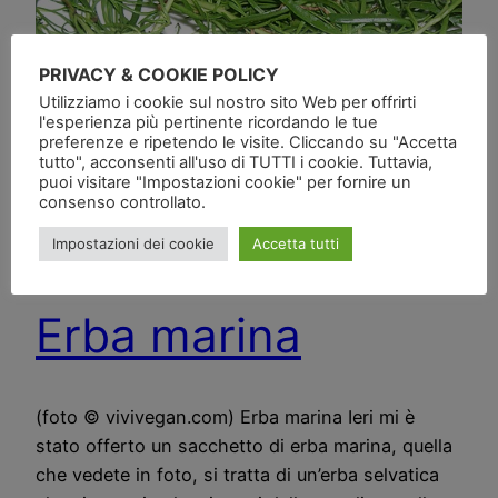
PRIVACY & COOKIE POLICY
Utilizziamo i cookie sul nostro sito Web per offrirti
l'esperienza più pertinente ricordando le tue
preferenze e ripetendo le visite. Cliccando su "Accetta
tutto", acconsenti all'uso di TUTTI i cookie. Tuttavia,
puoi visitare "Impostazioni cookie" per fornire un
consenso controllato.
Impostazioni dei cookie
Accetta tutti
Erba marina
(foto © vivivegan.com) Erba marina Ieri mi è
stato offerto un sacchetto di erba marina, quella
che vedete in foto, si tratta di un’erba selvatica