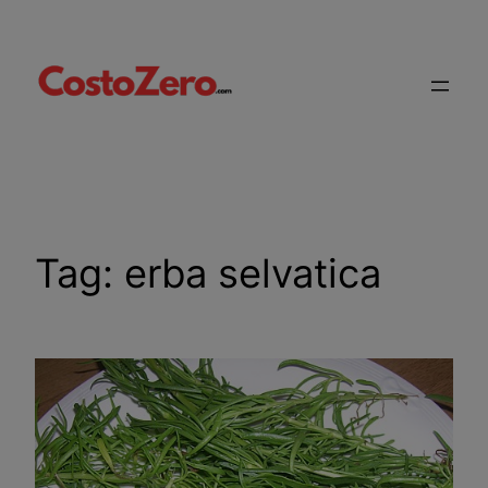
Vai
al
contenuto
Tag:
erba selvatica