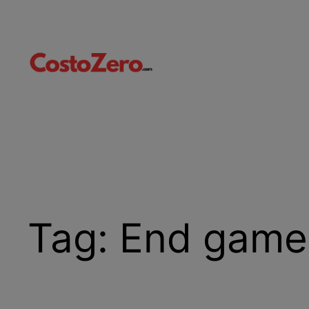
Vai
al
contenuto
Tag:
End game