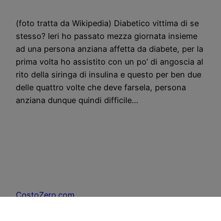
(foto tratta da Wikipedia) Diabetico vittima di se
stesso? Ieri ho passato mezza giornata insieme
ad una persona anziana affetta da diabete, per la
prima volta ho assistito con un po’ di angoscia al
rito della siringa di insulina e questo per ben due
delle quattro volte che deve farsela, persona
anziana dunque quindi difficile…
CostoZero.com