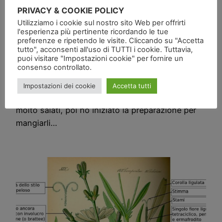
PRIVACY & COOKIE POLICY
Utilizziamo i cookie sul nostro sito Web per offrirti
l'esperienza più pertinente ricordando le tue
(immagine via Google) Sabato ho comprato una
preferenze e ripetendo le visite. Cliccando su "Accetta
confezione di pomodori secchi salati, di solito li
tutto", acconsenti all'uso di TUTTI i cookie. Tuttavia,
compro già pronti sott’olio al banco del
puoi visitare "Impostazioni cookie" per fornire un
consenso controllato.
supermercato, ma sabato mi sono capitati sotto
mano in confezione sotto vuoto da preparare e li
Impostazioni dei cookie
Accetta tutti
ho presi, ne ho assaggiato qualcuno ed erano
molto salati, poi ho iniziato la preparazione per
mangiarli…