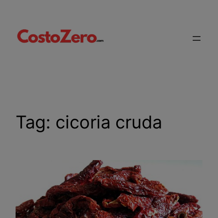
Vai
al
contenuto
Tag:
cicoria cruda