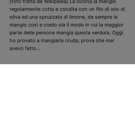
(foto tratta da Wikipedia) La cicoria la mangio
regolarmente cotta e condita con un filo di olio di
oliva ed una spruzzata di limone, da sempre la
mangio così e credo sia il modo in cui la maggior
parte delle persone mangia questa verdura. Oggi
ho provato a mangiarla cruda, prova che mai
avevo fatto…
CostoZero.com
Copyright © 1998 –
Disclaimer
–
Sitemap