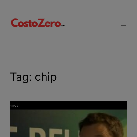
Vai
al
contenuto
Tag:
chip