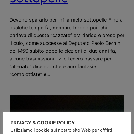
Devono spararlo per infilarmelo sottopelle Fino a
qualche tempo fa, neppure troppo poi, chi
parlava di queste “cazzate” era deriso e preso per
il culo, come successe al Deputato Paolo Bernini
del M5S subito dopo le elezioni di due anni fa,
alcune trasmissioni Tv lo fecero passare per
“alienato” dicendo che erano fantasie
“complottiste” e…
PRIVACY & COOKIE POLICY
Utilizziamo i cookie sul nostro sito Web per offrirti