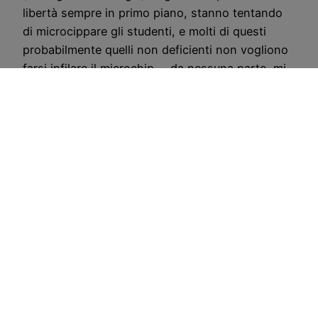
libertà sempre in primo piano, stanno tentando
di microcippare gli studenti, e molti di questi
probabilmente quelli non deficienti non vogliono
farsi infilare il microchip … da nessuna parte, mi
pare ovvio come minimo, per questo motivo
stanno avendo dei problemi a scuola, una specie
di mobbing…
CostoZero.com
Copyright © 1998 –
Disclaimer
–
Sitemap