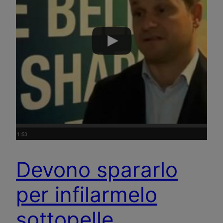
Devono spararlo
per infilarmelo
sottopelle