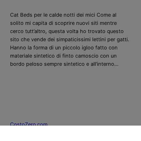
Cat Beds per le calde notti dei mici Come al
solito mi capita di scoprire nuovi siti mentre
cerco tutt’altro, questa volta ho trovato questo
sito che vende dei simpaticissimi lettini per gatti.
Hanno la forma di un piccolo igloo fatto con
materiale sintetico di finto camoscio con un
bordo peloso sempre sintetico e all’interno…
CostoZero.com