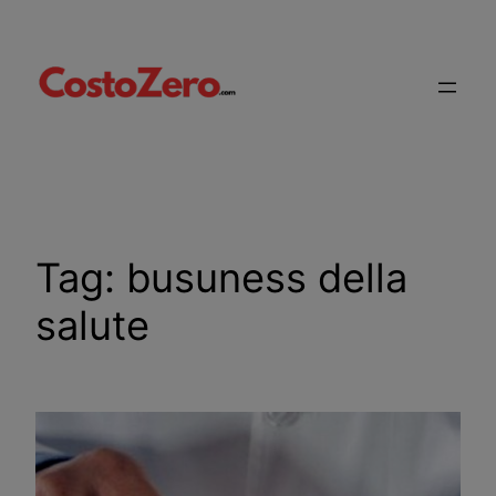
Vai
al
contenuto
Tag:
busuness della
salute