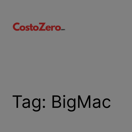
Vai
al
contenuto
Tag:
BigMac