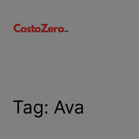
Vai
al
contenuto
Tag:
Ava