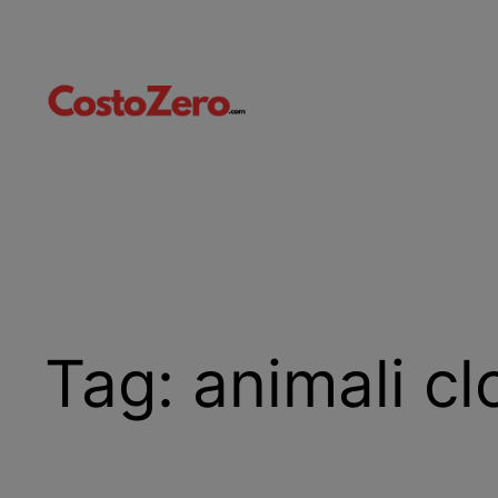
Vai
al
contenuto
Tag:
animali cl