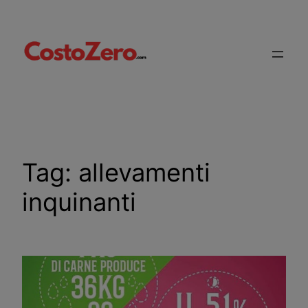
Vai
al
contenuto
Tag:
allevamenti
inquinanti