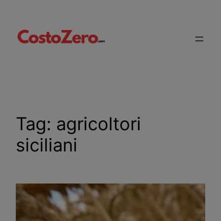
Vai
al
contenuto
Tag:
agricoltori
siciliani