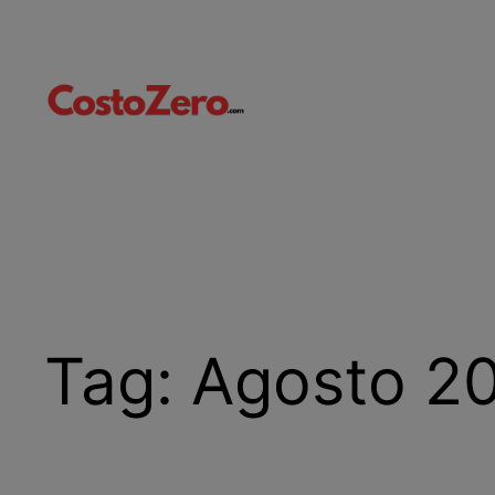
Vai
al
contenuto
Tag:
Agosto 2