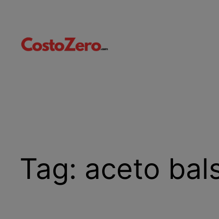
Vai
al
contenuto
Tag:
aceto bal