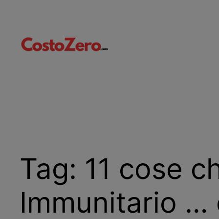
Vai
al
contenuto
Tag:
11 cose c
Immunitario … e